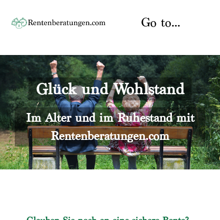
Skip
to
Go to...
content
Startseite
Glück und Wohlstand
Rente
Über uns
Rentenberater
Kontakt
Im Alter und im Ruhestand mit
Rentenberatungen.com
Rentenversicherung
Versicherungsberatung
Datenschutz