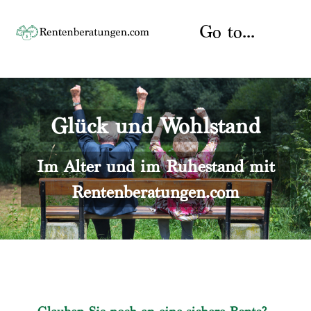
Skip
to
Go to...
content
Startseite
Glück und Wohlstand
Rente
Über uns
Rentenberater
Kontakt
Im Alter und im Ruhestand mit
Rentenberatungen.com
Rentenversicherung
Versicherungsberatung
Datenschutz