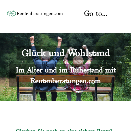
Skip
to
Go to...
content
Startseite
Glück und Wohlstand
Rente
Über uns
Rentenberater
Kontakt
Im Alter und im Ruhestand mit
Rentenberatungen.com
Rentenversicherung
Versicherungsberatung
Datenschutz