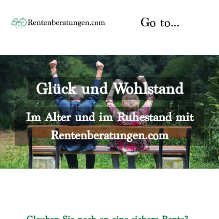
Skip
to
Go to...
content
Startseite
Glück und Wohlstand
Rente
Über uns
Rentenberater
Kontakt
Im Alter und im Ruhestand mit
Rentenberatungen.com
Rentenversicherung
Versicherungsberatung
Datenschutz