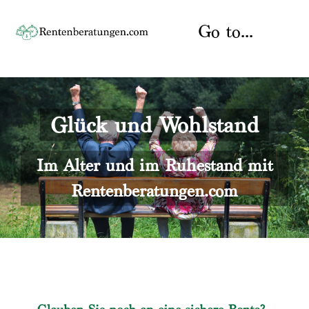
Skip
to
Go to...
content
Startseite
Glück und Wohlstand
Rente
Über uns
Rentenberater
Kontakt
Im Alter und im Ruhestand mit
Rentenberatungen.com
Rentenversicherung
Versicherungsberatung
Datenschutz