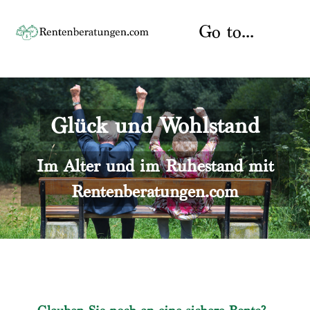
Skip
to
Go to...
content
Startseite
Glück und Wohlstand
Rente
Über uns
Rentenberater
Kontakt
Im Alter und im Ruhestand mit
Rentenberatungen.com
Rentenversicherung
Versicherungsberatung
Datenschutz