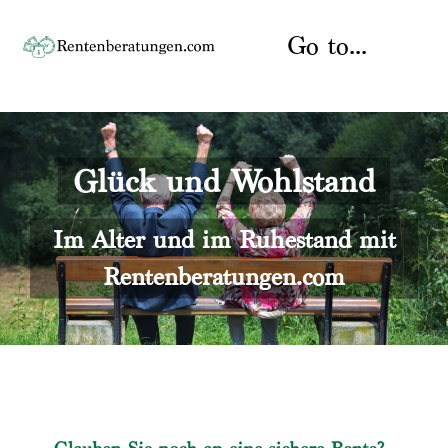
Skip
to
Go to...
content
Startseite
Glück und Wohlstand
Rente
Über uns
Rentenberater
Kontakt
Im Alter und im Ruhestand mit
Rentenberatungen.com
Rentenversicherung
Versicherungsberatung
Datenschutz