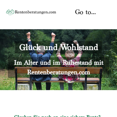
Skip
to
Go to...
content
Startseite
Glück und Wohlstand
Rente
Über uns
Rentenberater
Kontakt
Im Alter und im Ruhestand mit
Rentenberatungen.com
Rentenversicherung
Versicherungsberatung
Datenschutz