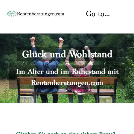
Skip
to
Go to...
content
Startseite
Glück und Wohlstand
Rente
Über uns
Rentenberater
Kontakt
Im Alter und im Ruhestand mit
Rentenberatungen.com
Rentenversicherung
Versicherungsberatung
Datenschutz