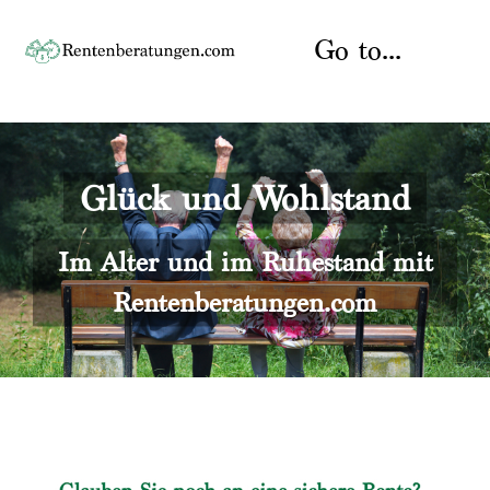
Skip
to
Go to...
content
Startseite
Glück und Wohlstand
Rente
Über uns
Rentenberater
Kontakt
Im Alter und im Ruhestand mit
Rentenberatungen.com
Rentenversicherung
Versicherungsberatung
Datenschutz