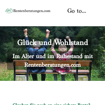
Skip
to
Go to...
content
Startseite
Glück und Wohlstand
Rente
Über uns
Rentenberater
Kontakt
Im Alter und im Ruhestand mit
Rentenberatungen.com
Rentenversicherung
Versicherungsberatung
Datenschutz