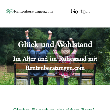
Skip
to
Go to...
content
Startseite
Glück und Wohlstand
Rente
Über uns
Rentenberater
Kontakt
Im Alter und im Ruhestand mit
Rentenberatungen.com
Rentenversicherung
Versicherungsberatung
Datenschutz