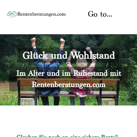
Skip
to
Go to...
content
Startseite
Glück und Wohlstand
Rente
Über uns
Rentenberater
Kontakt
Im Alter und im Ruhestand mit
Rentenberatungen.com
Rentenversicherung
Versicherungsberatung
Datenschutz