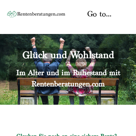
Skip
to
Go to...
content
Startseite
Glück und Wohlstand
Rente
Über uns
Rentenberater
Kontakt
Im Alter und im Ruhestand mit
Rentenberatungen.com
Rentenversicherung
Versicherungsberatung
Datenschutz