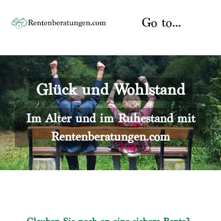
Skip
to
Go to...
content
Startseite
Glück und Wohlstand
Rente
Über uns
Rentenberater
Kontakt
Im Alter und im Ruhestand mit
Rentenberatungen.com
Rentenversicherung
Versicherungsberatung
Datenschutz