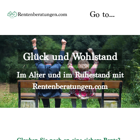
Skip
to
Go to...
content
Startseite
Glück und Wohlstand
Rente
Über uns
Rentenberater
Kontakt
Im Alter und im Ruhestand mit
Rentenberatungen.com
Rentenversicherung
Versicherungsberatung
Datenschutz