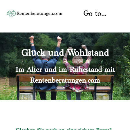
Skip
to
Go to...
content
Startseite
Glück und Wohlstand
Rente
Über uns
Rentenberater
Kontakt
Im Alter und im Ruhestand mit
Rentenberatungen.com
Rentenversicherung
Versicherungsberatung
Datenschutz