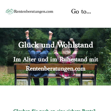
Skip
to
Go to...
content
Startseite
Glück und Wohlstand
Rente
Über uns
Rentenberater
Kontakt
Im Alter und im Ruhestand mit
Rentenberatungen.com
Rentenversicherung
Versicherungsberatung
Datenschutz