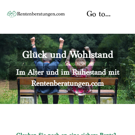
Skip
to
Go to...
content
Startseite
Glück und Wohlstand
Rente
Über uns
Rentenberater
Kontakt
Im Alter und im Ruhestand mit
Rentenberatungen.com
Rentenversicherung
Versicherungsberatung
Datenschutz