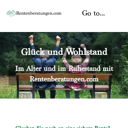
Skip
to
Go to...
content
Startseite
Glück und Wohlstand
Rente
Über uns
Rentenberater
Kontakt
Im Alter und im Ruhestand mit
Rentenberatungen.com
Rentenversicherung
Versicherungsberatung
Datenschutz