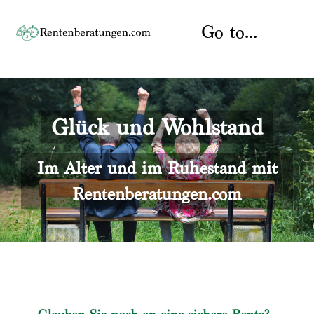
Skip
to
Go to...
content
Startseite
Glück und Wohlstand
Rente
Über uns
Rentenberater
Kontakt
Im Alter und im Ruhestand mit
Rentenberatungen.com
Rentenversicherung
Versicherungsberatung
Datenschutz