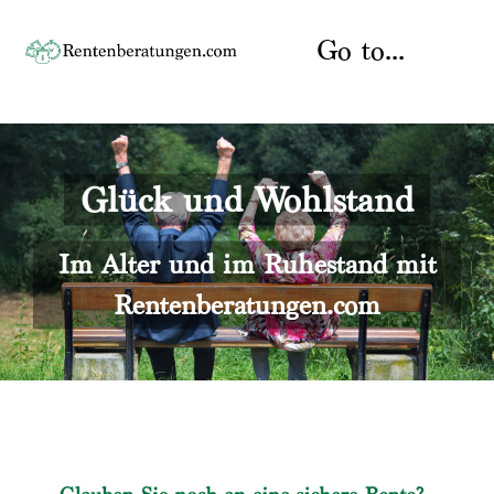
Skip
to
Go to...
content
Startseite
Glück und Wohlstand
Rente
Über uns
Rentenberater
Kontakt
Im Alter und im Ruhestand mit
Rentenberatungen.com
Rentenversicherung
Versicherungsberatung
Datenschutz