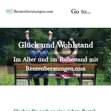
Skip
to
Go to...
content
Startseite
Glück und Wohlstand
Rente
Über uns
Rentenberater
Kontakt
Im Alter und im Ruhestand mit
Rentenberatungen.com
Rentenversicherung
Versicherungsberatung
Datenschutz