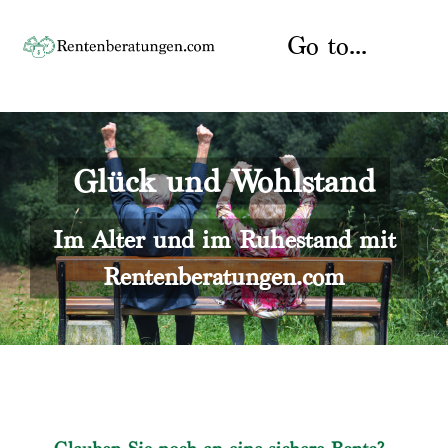
Skip
to
Go to...
content
Startseite
Glück und Wohlstand
Rente
Über uns
Rentenberater
Kontakt
Im Alter und im Ruhestand mit
Rentenberatungen.com
Rentenversicherung
Versicherungsberatung
Datenschutz