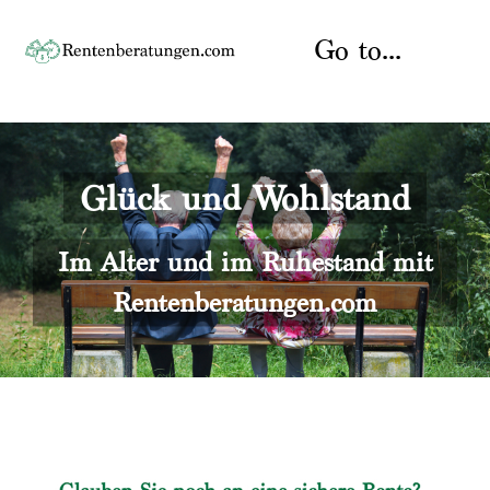
Skip
to
Go to...
content
Startseite
Glück und Wohlstand
Rente
Über uns
Rentenberater
Kontakt
Im Alter und im Ruhestand mit
Rentenberatungen.com
Rentenversicherung
Versicherungsberatung
Datenschutz