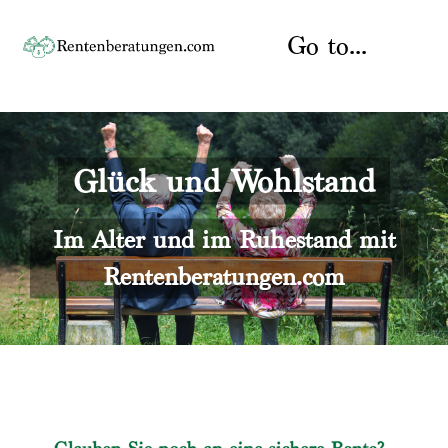
Skip
to
Go to...
content
Startseite
Glück und Wohlstand
Rente
Über uns
Rentenberater
Kontakt
Im Alter und im Ruhestand mit
Rentenberatungen.com
Rentenversicherung
Versicherungsberatung
Datenschutz