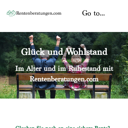
Skip
to
Go to...
content
Startseite
Glück und Wohlstand
Rente
Über uns
Rentenberater
Kontakt
Im Alter und im Ruhestand mit
Rentenberatungen.com
Rentenversicherung
Versicherungsberatung
Datenschutz