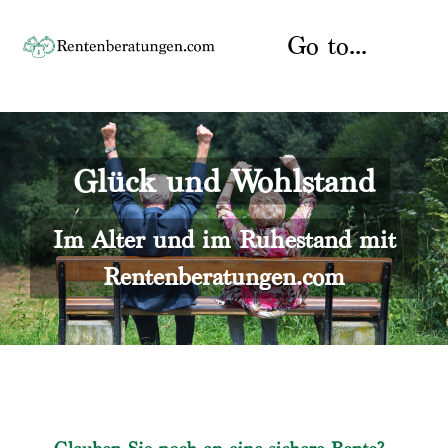
Skip
to
Go to...
content
Startseite
Glück und Wohlstand
Rente
Über uns
Rentenberater
Kontakt
Im Alter und im Ruhestand mit
Rentenberatungen.com
Rentenversicherung
Versicherungsberatung
Datenschutz