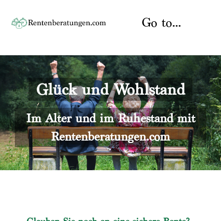
Skip
to
Go to...
content
Startseite
Glück und Wohlstand
Rente
Über uns
Rentenberater
Kontakt
Im Alter und im Ruhestand mit
Rentenberatungen.com
Rentenversicherung
Versicherungsberatung
Datenschutz