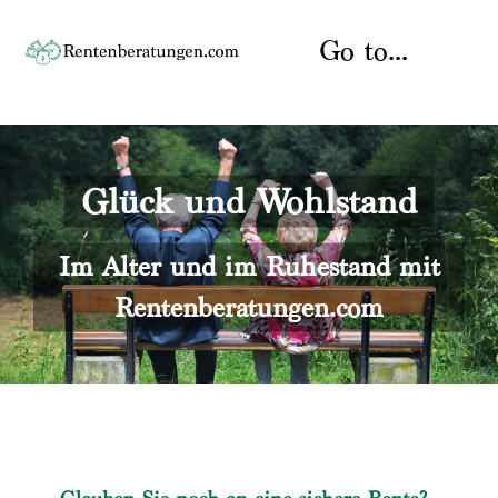
Skip
to
Go to...
content
Startseite
Glück und Wohlstand
Rente
Über uns
Rentenberater
Kontakt
Im Alter und im Ruhestand mit
Rentenberatungen.com
Rentenversicherung
Versicherungsberatung
Datenschutz