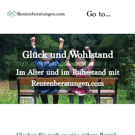
Skip
to
Go to...
content
Startseite
Glück und Wohlstand
Rente
Über uns
Rentenberater
Kontakt
Im Alter und im Ruhestand mit
Rentenberatungen.com
Rentenversicherung
Versicherungsberatung
Datenschutz