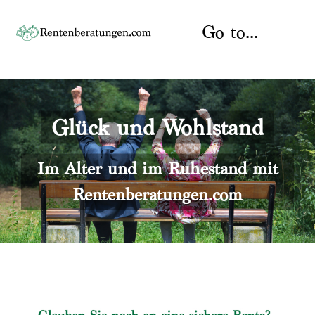
Skip
to
Go to...
content
Startseite
Glück und Wohlstand
Rente
Über uns
Rentenberater
Kontakt
Im Alter und im Ruhestand mit
Rentenberatungen.com
Rentenversicherung
Versicherungsberatung
Datenschutz