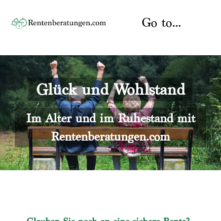
Skip
to
Go to...
content
Startseite
Glück und Wohlstand
Rente
Über uns
Rentenberater
Kontakt
Im Alter und im Ruhestand mit
Rentenberatungen.com
Rentenversicherung
Versicherungsberatung
Datenschutz