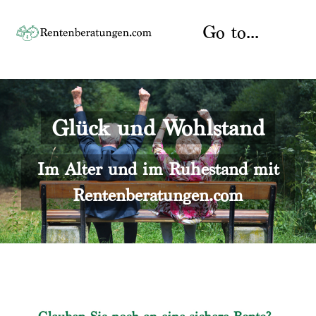
Skip
to
Go to...
content
Startseite
Glück und Wohlstand
Rente
Über uns
Rentenberater
Kontakt
Im Alter und im Ruhestand mit
Rentenberatungen.com
Rentenversicherung
Versicherungsberatung
Datenschutz