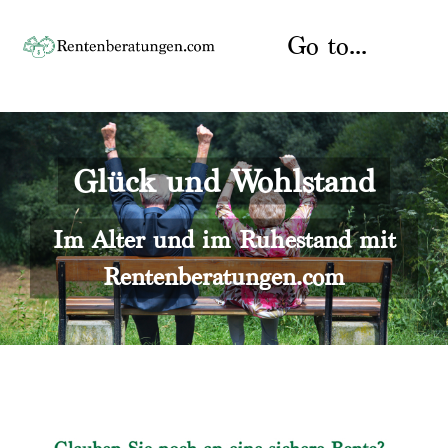
Skip
to
Go to...
content
Startseite
Glück und Wohlstand
Rente
Über uns
Rentenberater
Kontakt
Im Alter und im Ruhestand mit
Rentenberatungen.com
Rentenversicherung
Versicherungsberatung
Datenschutz