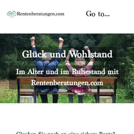
Skip
to
Go to...
content
Startseite
Glück und Wohlstand
Rente
Über uns
Rentenberater
Kontakt
Im Alter und im Ruhestand mit
Rentenberatungen.com
Rentenversicherung
Versicherungsberatung
Datenschutz