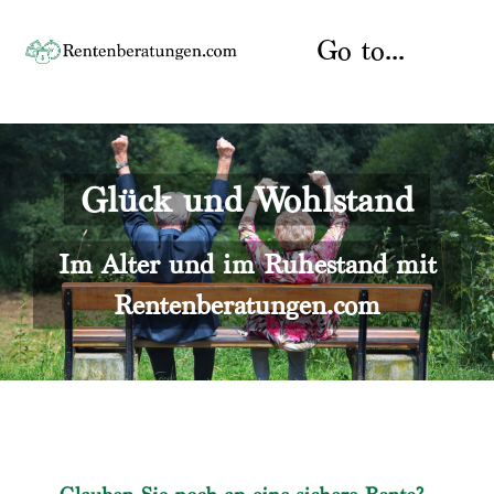
Skip
to
Go to...
content
Startseite
Glück und Wohlstand
Rente
Über uns
Rentenberater
Kontakt
Im Alter und im Ruhestand mit
Rentenberatungen.com
Rentenversicherung
Versicherungsberatung
Datenschutz