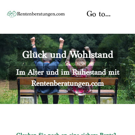
Skip
to
Go to...
content
Startseite
Glück und Wohlstand
Rente
Über uns
Rentenberater
Kontakt
Im Alter und im Ruhestand mit
Rentenberatungen.com
Rentenversicherung
Versicherungsberatung
Datenschutz