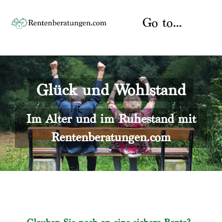
Skip
to
Go to...
content
Startseite
Glück und Wohlstand
Rente
Über uns
Rentenberater
Kontakt
Im Alter und im Ruhestand mit
Rentenberatungen.com
Rentenversicherung
Versicherungsberatung
Datenschutz