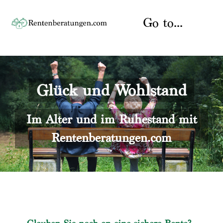
Skip
to
Go to...
content
Startseite
Glück und Wohlstand
Rente
Über uns
Rentenberater
Kontakt
Im Alter und im Ruhestand mit
Rentenberatungen.com
Rentenversicherung
Versicherungsberatung
Datenschutz