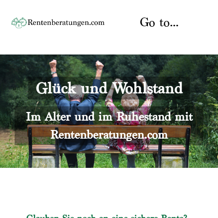
Skip
to
Go to...
content
Startseite
Glück und Wohlstand
Rente
Über uns
Rentenberater
Kontakt
Im Alter und im Ruhestand mit
Rentenberatungen.com
Rentenversicherung
Versicherungsberatung
Datenschutz