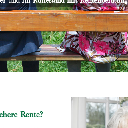
er und im Ruhestand mit Rentenberatun