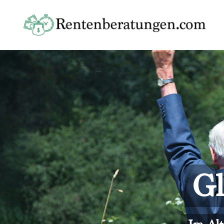
Skip
to
content
Gl