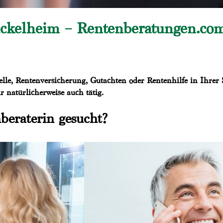
ckelheim – Rentenberatungen.com
lle, Rentenversicherung, Gutachten oder Rentenhilfe in Ihrer S
 natürlicherweise auch tätig.
beraterin gesucht?