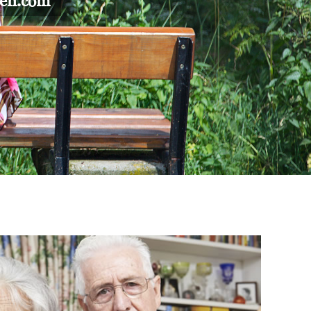
gen.com