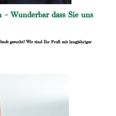
 – Wunderbar dass Sie uns
tadt gesucht? Wir sind Ihr Profi mit langjähriger