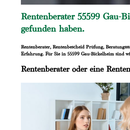
Rentenberater 55599 Gau-Bi
gefunden haben.
Rentenberater, Rentenbescheid Prüfung, Beratungsste
Erfahrung. Für Sie in 55599 Gau-Bickelheim sind wir
Rentenberater oder eine Renten