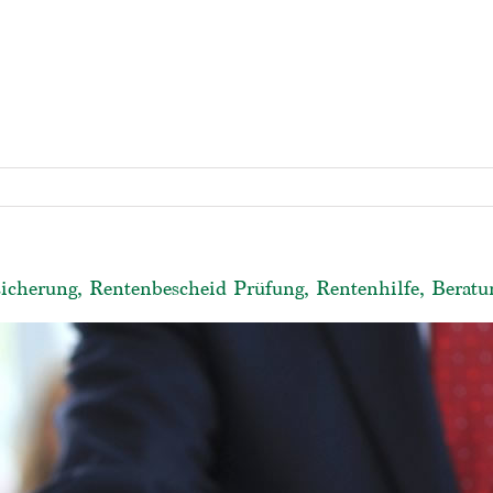
icherung, Rentenbescheid Prüfung, Rentenhilfe, Beratun