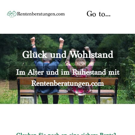
Skip
to
Go to...
content
Startseite
Glück und Wohlstand
Rente
Über uns
Rentenberater
Kontakt
Im Alter und im Ruhestand mit
Rentenberatungen.com
Rentenversicherung
Versicherungsberatung
Datenschutz