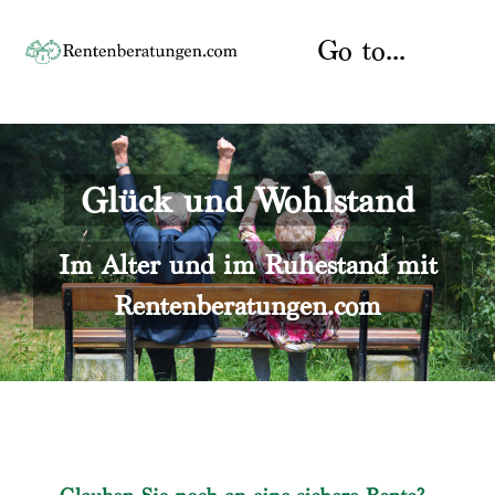
Skip
to
Go to...
content
Startseite
Glück und Wohlstand
Rente
Über uns
Rentenberater
Kontakt
Im Alter und im Ruhestand mit
Rentenberatungen.com
Rentenversicherung
Versicherungsberatung
Datenschutz