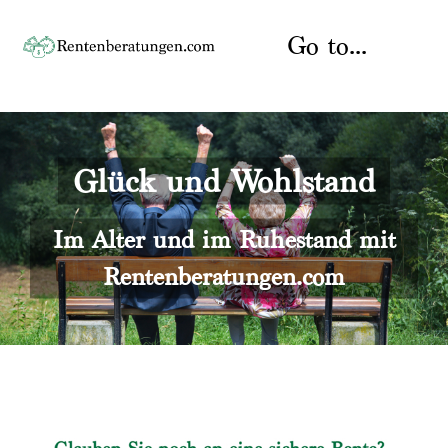
Skip
to
Go to...
content
Startseite
Glück und Wohlstand
Rente
Über uns
Rentenberater
Kontakt
Im Alter und im Ruhestand mit
Rentenberatungen.com
Rentenversicherung
Versicherungsberatung
Datenschutz