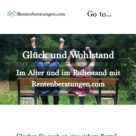
Skip
to
Go to...
content
Startseite
Glück und Wohlstand
Rente
Über uns
Rentenberater
Kontakt
Im Alter und im Ruhestand mit
Rentenberatungen.com
Rentenversicherung
Versicherungsberatung
Datenschutz