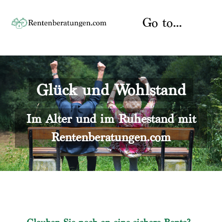
Skip
to
Go to...
content
Startseite
Glück und Wohlstand
Rente
Über uns
Rentenberater
Kontakt
Im Alter und im Ruhestand mit
Rentenberatungen.com
Rentenversicherung
Versicherungsberatung
Datenschutz