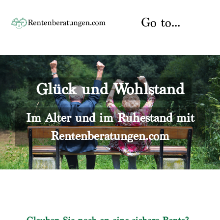
Skip
to
Go to...
content
Startseite
Glück und Wohlstand
Rente
Über uns
Rentenberater
Kontakt
Im Alter und im Ruhestand mit
Rentenberatungen.com
Rentenversicherung
Versicherungsberatung
Datenschutz