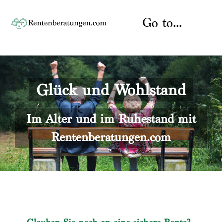
Skip
to
Go to...
content
Startseite
Glück und Wohlstand
Rente
Über uns
Rentenberater
Kontakt
Im Alter und im Ruhestand mit
Rentenberatungen.com
Rentenversicherung
Versicherungsberatung
Datenschutz