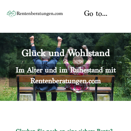
Skip
to
Go to...
content
Startseite
Glück und Wohlstand
Rente
Über uns
Rentenberater
Kontakt
Im Alter und im Ruhestand mit
Rentenberatungen.com
Rentenversicherung
Versicherungsberatung
Datenschutz